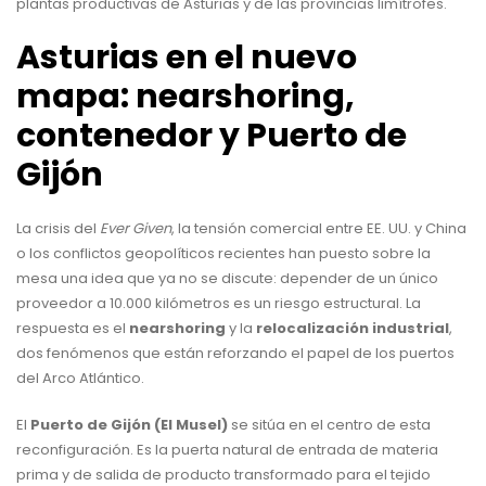
plantas productivas de Asturias y de las provincias limítrofes.
Asturias en el nuevo
mapa: nearshoring,
contenedor y Puerto de
Gijón
La crisis del
Ever Given
, la tensión comercial entre EE. UU. y China
o los conflictos geopolíticos recientes han puesto sobre la
mesa una idea que ya no se discute: depender de un único
proveedor a 10.000 kilómetros es un riesgo estructural. La
respuesta es el
nearshoring
y la
relocalización industrial
,
dos fenómenos que están reforzando el papel de los puertos
del Arco Atlántico.
El
Puerto de Gijón (El Musel)
se sitúa en el centro de esta
reconfiguración. Es la puerta natural de entrada de materia
prima y de salida de producto transformado para el tejido