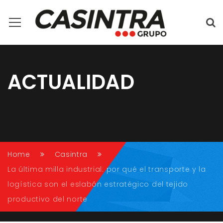
ACTUALIDAD
Conectando caminos, impulsando tu futuro.
Home
Casintra
La última milla industrial: por qué el transporte y la
logística son el eslabón estratégico del tejido
productivo del norte