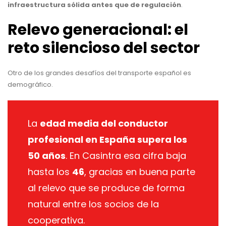
infraestructura sólida antes que de regulación
.
Relevo generacional: el
reto silencioso del sector
Otro de los grandes desafíos del transporte español es
demográfico.
La
edad media del conductor
profesional en España supera los
50 años
. En Casintra esa cifra baja
hasta los
46
, gracias en buena parte
al relevo que se produce de forma
natural entre los socios de la
cooperativa.