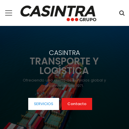
C
A
S
I
N
T
R
A