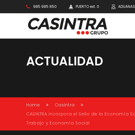
985 985 850
PUERTO ext. 0
ADUANAS 
ACTUALIDAD
Conectando caminos, impulsando tu futur
Home
Casintra
CASINTRA incorpora el Sello de la Economía Soc
Trabajo y Economía Social