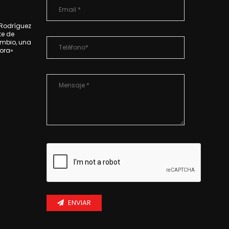
 Rodríguez
te de
mbio, una
ora»
ENVIAR