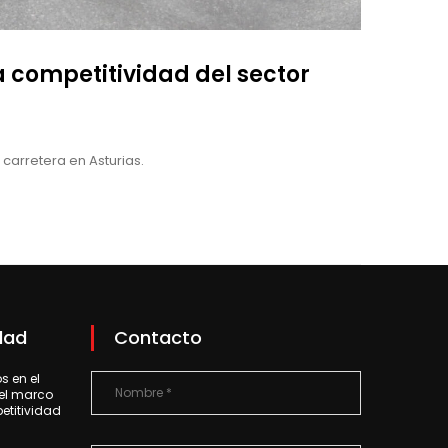
a competitividad del sector
carretera en Asturias.
dad
Contacto
 en el
 el marco
petitividad